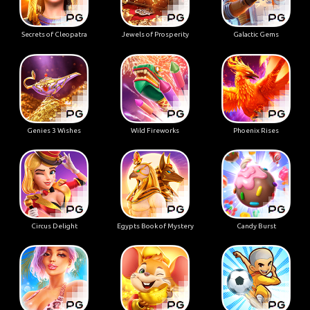
Secrets of Cleopatra
Jewels of Prosperity
Galactic Gems
Genies 3 Wishes
Wild Fireworks
Phoenix Rises
Circus Delight
Egypts Book of Mystery
Candy Burst