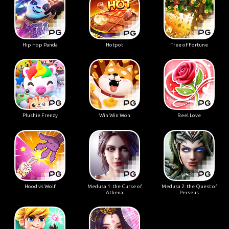
Hip Hop Panda
Hotpot
Tree of Fortune
Plushie Frenzy
Win Win Won
Reel Love
Hood vs Wolf
Medusa 1: the Curse of
Medusa 2: the Quest of
Athena
Perseus