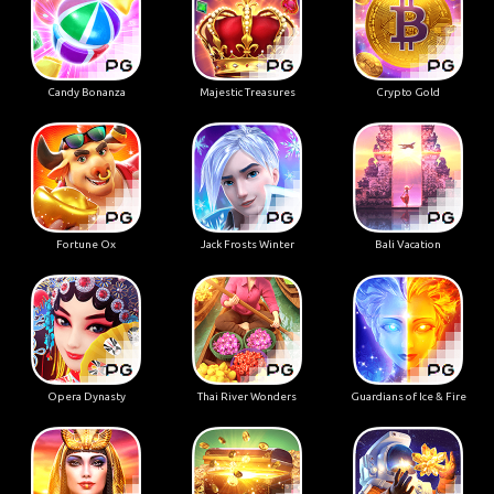
Candy Bonanza
Majestic Treasures
Crypto Gold
Fortune Ox
Jack Frosts Winter
Bali Vacation
Opera Dynasty
Thai River Wonders
Guardians of Ice & Fire