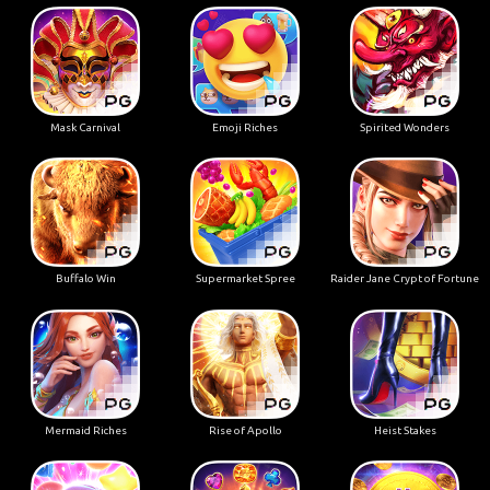
Mask Carnival
Emoji Riches
Spirited Wonders
Buffalo Win
Supermarket Spree
Raider Jane Crypt of Fortune
Mermaid Riches
Rise of Apollo
Heist Stakes