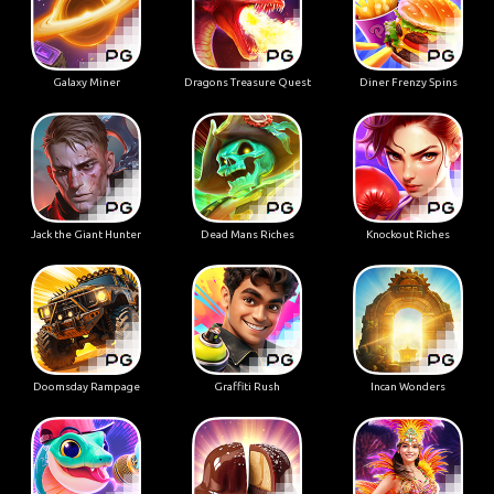
Galaxy Miner
Dragons Treasure Quest
Diner Frenzy Spins
Jack the Giant Hunter
Dead Mans Riches
Knockout Riches
Doomsday Rampage
Graffiti Rush
Incan Wonders