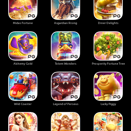
Midas Fortune
Asgardian Rising
Diner Delights
Alchemy Gold
Totem Wonders
Prosperity Fortune Tree
Wild Coaster
Legend of Perseus
Lucky Piggy