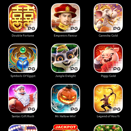
Double Fortune
Emperors Favour
Ganesha Gold
Symbols Of Egypt
Jungle Delight
Piggy Gold
Santas Gift Rush
Mr. Hallow-Win!
Legend of Hou Yi