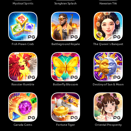
Mystical Spirits
Songkran Splash
Hawaiian Tiki
Fish Prawn Crab
Battleground Royale
The Queen's Banquet
Rooster Rumble
Butterfly Blossom
Destiny of Sun & Moon
Garuda Gems
Fortune Tiger
Oriental Prosperity