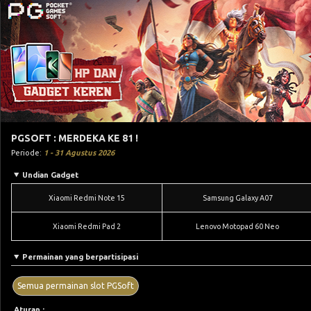
PGSOFT : MERDEKA KE 81 !
Periode:
1 - 31 Agustus 2026
Undian Gadget
Xiaomi Redmi Note 15
Samsung Galaxy A07
Xiaomi Redmi Pad 2
Lenovo Motopad 60 Neo
Permainan yang berpartisipasi
Semua permainan slot PGSoft
Aturan :