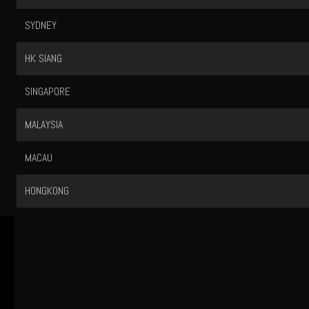
SYDNEY
HK SIANG
SINGAPORE
MALAYSIA
MACAU
HONGKONG