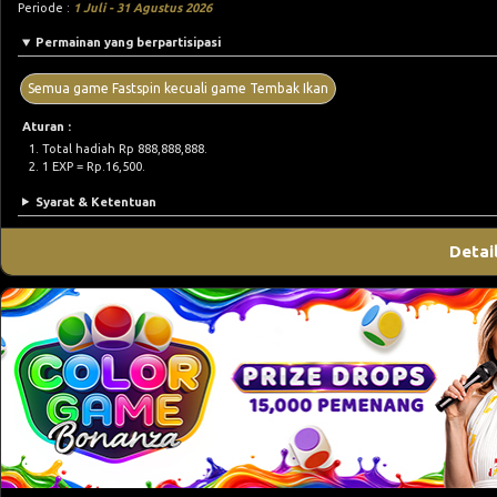
Periode :
1 Juli - 31 Agustus 2026
Permainan yang berpartisipasi
Semua game Fastspin kecuali game Tembak Ikan
Aturan :
Total hadiah Rp 888,888,888.
1 EXP = Rp.16,500.
Syarat & Ketentuan
Detai