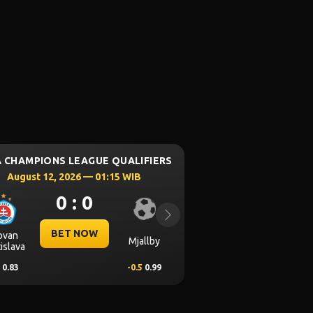
ld:
Wonders of
Colosseum
FOOTBALL F24 INTERNATIONAL
FRIENDLY
August 7, 2026 — 15:00 WIB
1 : 0
Next
BET NOW
Spain
e-Poland
0
0.84
0.00
0.92
 Earth
Classic Diamond X5