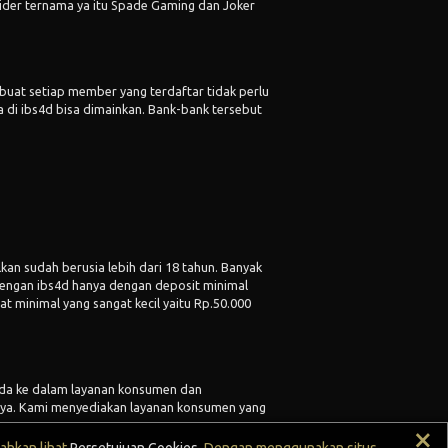
ulette, Sicbo Dice, Dragon Tiger, Monopoly, Niu
vider ternama ya itu Spade Gaming dan Joker
buat setiap member yang terdaftar tidak perlu
di ibs4d bisa dimainkan. Bank-bank tersebut
kan sudah berusia lebih dari 18 tahun. Banyak
dengan ibs4d hanya dengan deposit minimal
 minimal yang sangat kecil yaitu Rp.50.000
ada ke dalam layanan konsumen dan
×
ya. Kami menyediakan layanan konsumen yang