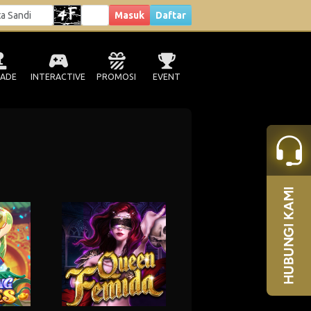
AIN DI SEMUA GAME IBS4D
SELAMAT DATANG DI SITUS IBS4D SITUS TE
Masuk
Daftar
ADE
INTERACTIVE
PROMOSI
EVENT