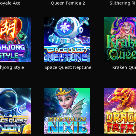
oyale Ace
Queen Femida 2
Slithering R
hjong Style
Space Quest: Neptune
Kraken Qu