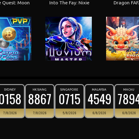
e Quest: Moon
Into The Fay: Nixie
Dragon FAF
rypto Coin
Illuvium Master
Advent of the
SYDNEY
HK SIANG
SINGAPORE
MALAYSIA
MACAU
0158
8867
0715
4549
789
7/8/2026
7/8/2026
5/8/2026
6/8/2026
6/8/2026
he Fay: Snowie
Lucky Coins
Jarvis