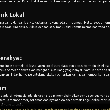
IDN live, untuk menyediakan permainan-permainan populer seperti Baccarat, Ro
on's Treasure
Oni Cosmic Atlas
permainan lainya. Di tembak ikan sendiri kami menyediakan permainan dari pro
nk Lokal
ja sama dengan bank lokal ternama yang ada di indonesia. Hal tersebut mem
n togel singapura. Cukup dengan satu bank Lokal Semua permainan yang ada 
Merakyat
g ingin bermain di ibs4d, agen togel atau siapapun dapat bermain disini asal
 mereka berpikir bahwa akan menghabiskan uang yang banyak. Namun berbeda 
nkan. Tidak hanya itu untuk melakukan penarikan kami juga memberikan syarat
jam
ang ada di indonesia adalah karena ibs4d memaksimalkan semua tenaga yang 
semua member menjadi aman dan nyaman dalam bermain togel online tentun
at yang tersedia.