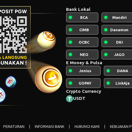
Pyramid
Poseidon
Bank Lokal
BCA
Mandiri
CIMB
Danamon
OCBC
DKI
NEO
JAGO
 Wall of Meta
Buffalo Blaze
Panthera Pa
E Money & Pulsa
Dragon
Jenius
DANA
GOPAY
LinkAja
Crypto Currency
USDT