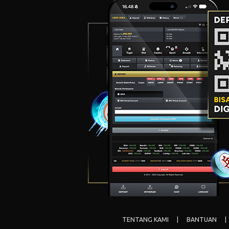
Canyon
Winter Winnings
Great