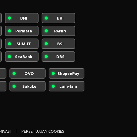
BNI
BRI
Permata
PANIN
SUMUT
BSI
SeaBank
DBS
rdus
Quantum Of Giza
OVO
ShopeePay
Sakuku
Lain-lain