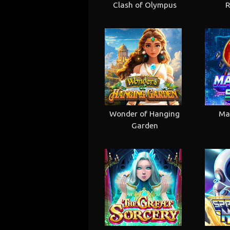
Clash of Olympus
R
Wonder of Hanging
Ma
Garden