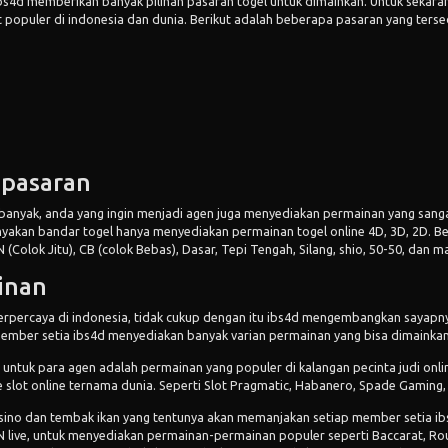
sk of Truth
Black Pink (B.P.) in
Fortune Re
Ibs4d memberikan banyak pilihan pasaran togel untuk dimainkan. Untuk sekara
umboways
Metaverse
populer di indonesia dan dunia. Berikut adalah beberapa pasaran yang tersedi
 pasaran
ng banyak, anda yang ingin menjadi agen juga menyediakan permainan yang sa
The Fay: Ashley
Fortune Dance
Princess and t
nyakan bandar togel hanya menyediakan permainan togel online 4D, 3D, 2D. 
Witch
 (Colok Jitu), CB (colok Bebas), Dasar, Tepi Tengah, Silang, shio, 50-50, dan 
inan
 terpercaya di indonesia, tidak cukup dengan itu ibs4d mengembangkan sayap
ber setia ibs4d menyediakan banyak varian permainan yang bisa dimainkan s
 untuk para agen adalah permainan yang populer di kalangan pecinta judi onl
 slot online ternama dunia. Seperti Slot Pragmatic, Habanero, Spade Gaming,
casino dan tembak ikan yang tentunya akan memanjakan setiap member setia i