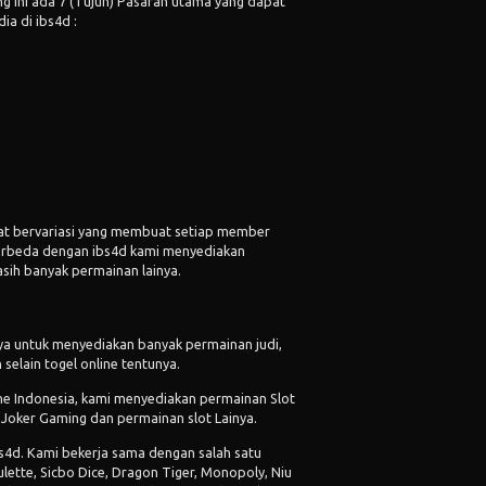
alm
Candy Bomb
ng ini ada 7 (Tujuh) Pasaran utama yang dapat
a di ibs4d :
ngat bervariasi yang membuat setiap member
he Evil
Meta Space
Berbeda dengan ibs4d kami menyediakan
masih banyak permainan lainya.
nya untuk menyediakan banyak permainan judi,
elain togel online tentunya.
ine Indonesia, kami menyediakan permainan Slot
 Joker Gaming dan permainan slot Lainya.
bs4d. Kami bekerja sama dengan salah satu