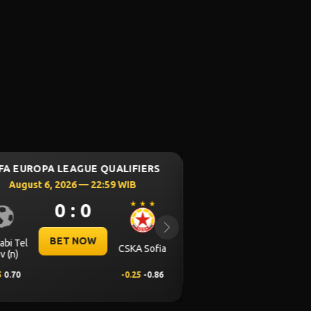
FA EUROPA LEAGUE QUALIFIERS
August 7, 2026 — 02:00 WIB
0 : 0
Next
BET NOW
Heart of
nfica
Midlothian
5
0.70
-2.25
-0.86