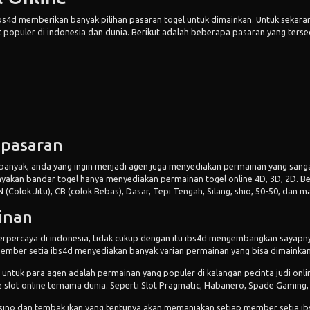
Ibs4d memberikan banyak pilihan pasaran togel untuk dimainkan. Untuk sekara
populer di indonesia dan dunia. Berikut adalah beberapa pasaran yang tersedi
 pasaran
ng banyak, anda yang ingin menjadi agen juga menyediakan permainan yang sa
nyakan bandar togel hanya menyediakan permainan togel online 4D, 3D, 2D. 
 (Colok Jitu), CB (colok Bebas), Dasar, Tepi Tengah, Silang, shio, 50-50, dan 
inan
 terpercaya di indonesia, tidak cukup dengan itu ibs4d mengembangkan sayap
ber setia ibs4d menyediakan banyak varian permainan yang bisa dimainkan s
 untuk para agen adalah permainan yang populer di kalangan pecinta judi onl
 slot online ternama dunia. Seperti Slot Pragmatic, Habanero, Spade Gaming,
casino dan tembak ikan yang tentunya akan memanjakan setiap member setia i