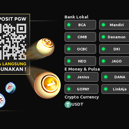
Bank Lokal
BCA
Mandiri
CIMB
Danamon
OCBC
DKI
NEO
JAGO
E Money & Pulsa
Jenius
DANA
GOPAY
LinkAja
Crypto Currency
USDT
PERATURAN
|
INFORMASI BANK
|
HUBUNGI KAMI
|
KEBIJAKAN P