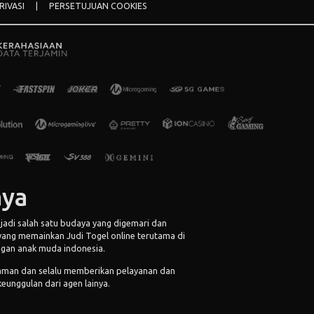
aya
jadi salah satu budaya yang digemari dan
 yang memainkan Judi Togel online terutama di
ngan anak muda indonesia.
laman dan selalu memberikan pelayanan dan
eunggulan dari agen lainya.