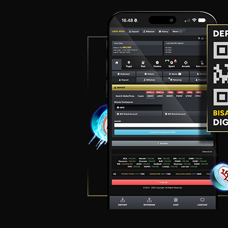
TENTANG KAMI
|
BANTUAN
|