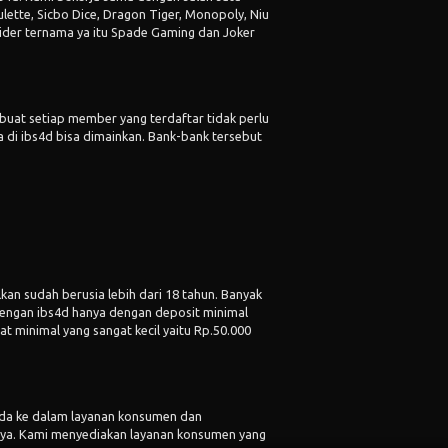
ulette, Sicbo Dice, Dragon Tiger, Monopoly, Niu
vider ternama ya itu Spade Gaming dan Joker
buat setiap member yang terdaftar tidak perlu
di ibs4d bisa dimainkan. Bank-bank tersebut
kan sudah berusia lebih dari 18 tahun. Banyak
dengan ibs4d hanya dengan deposit minimal
 minimal yang sangat kecil yaitu Rp.50.000
ada ke dalam layanan konsumen dan
ya. Kami menyediakan layanan konsumen yang