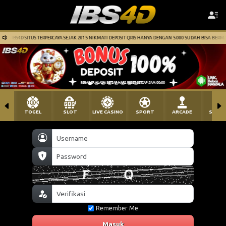
 IBS4D SITUS TERPERCAYA SEJAK 2015 NIKMATI DEPOSIT QRIS HANYA DENGAN 5.000 SUDAH BISA BERMAIN 
TOGEL
SLOT
LIVE CASINO
SPORT
ARCADE
SABU
Remember Me
Masuk