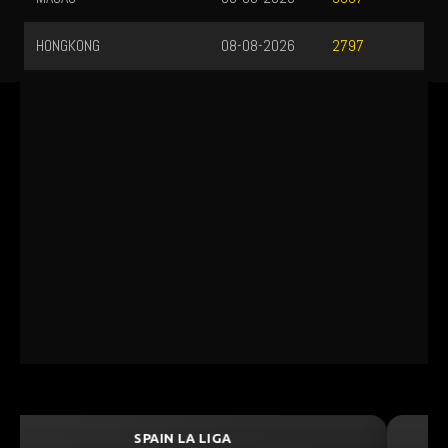
HONGKONG
08-08-2026
2797
SPAIN LA LIGA