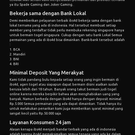
ya itu Spade Gaming dan Joker Gaming.
Bekerja sama dengan Bank Lokal
Demi memberikan pelayanan terbaik ibs4d bekerja sama dengan bank
lokal ternama yang ada di indonesia. Hal tersebut membuat setiap
member yang terdaftar tidak perlu membuka rekening singapore hanya
untuk bermain togel singapura. Cukup dengan satu bank Lokal Semua
permainan yang ada di ibs4d bisa dimainkan. Bank-bank tersebut adalah
:
1. BCA
2. Mandiri
3. BNI
4. BRI
Minimal Deposit Yang Merakyat
Kami tidak pandang bulu kepada setiap orang yang ingin bermain di
ibs4d, agen togel atau siapapun dapat bermain disini asalkan sudah
berusia lebih dari 18 tahun. Banyak orang takut bermain judi togel
online karena mereka berpikir bahwa akan menghabiskan uang yang
banyak. Namun berbeda dengan ibs4d hanya dengan deposit minimal
Rp.5.000 Semua permainan yang ada dapat dimainkan. Tidak hanya itu
untuk melakukan penarikan kami juga memberikan syarat minimal yang
sangat kecil yaitu Rp.50.000 saja.
Layanan Konsumen 24 jam
Alasan kenapa ibs4d menjadi bandar terbaik yang ada di indonesia
adalah karena ibs4d memaksimalkan semua tenaga yang ada ke dalam