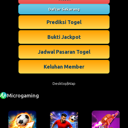
Daftar Sekarang
Prediksi Togel
Bukti Jackpot
Jadwal Pasaran Togel
Keluhan Member
Desktop
Wap
Microgaming