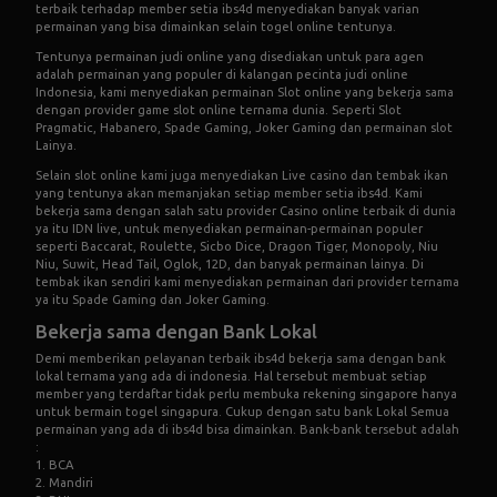
terbaik terhadap member setia ibs4d menyediakan banyak varian
permainan yang bisa dimainkan selain togel online tentunya.
Tentunya permainan judi online yang disediakan untuk para agen
adalah permainan yang populer di kalangan pecinta judi online
Indonesia, kami menyediakan permainan Slot online yang bekerja sama
dengan provider game slot online ternama dunia. Seperti Slot
Pragmatic, Habanero, Spade Gaming, Joker Gaming dan permainan slot
Lainya.
Selain slot online kami juga menyediakan Live casino dan tembak ikan
yang tentunya akan memanjakan setiap member setia ibs4d. Kami
bekerja sama dengan salah satu provider Casino online terbaik di dunia
ya itu IDN live, untuk menyediakan permainan-permainan populer
seperti Baccarat, Roulette, Sicbo Dice, Dragon Tiger, Monopoly, Niu
Niu, Suwit, Head Tail, Oglok, 12D, dan banyak permainan lainya. Di
tembak ikan sendiri kami menyediakan permainan dari provider ternama
ya itu Spade Gaming dan Joker Gaming.
Bekerja sama dengan Bank Lokal
Demi memberikan pelayanan terbaik ibs4d bekerja sama dengan bank
lokal ternama yang ada di indonesia. Hal tersebut membuat setiap
member yang terdaftar tidak perlu membuka rekening singapore hanya
untuk bermain togel singapura. Cukup dengan satu bank Lokal Semua
permainan yang ada di ibs4d bisa dimainkan. Bank-bank tersebut adalah
:
1. BCA
2. Mandiri