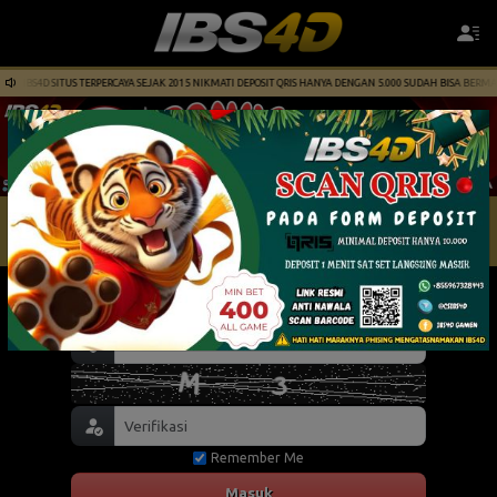
 IBS4D SITUS TERPERCAYA SEJAK 2015 NIKMATI DEPOSIT QRIS HANYA DENGAN 5.000 SUDAH BISA BERMAIN 
TOGEL
SLOT
LIVE CASINO
SPORT
ARCADE
SABU
Remember Me
Masuk