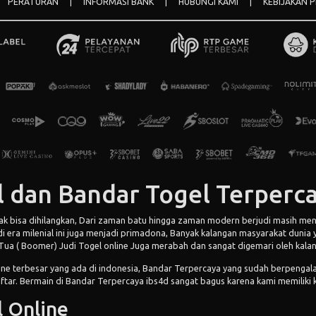
PERATURAN
|
INFORMASI BANK
|
HUBUNGI KAMI
|
KEBIJAKAN P
nny Dough
Octo Attack
Get the CH
l dan Bandar Togel Terperc
dak bisa dihilangkan, Dari zaman batu hingga zaman modern berjudi masih men
 di era milenial ini juga menjadi primadona, Banyak kalangan masyarakat dunia
 Tua ( Boomer) Judi Togel online Juga merabah dan sangat digemari oleh kala
ow Slingers
Shaolin Master
Donut Divi
ine terbesar yang ada di indonesia, Bandar Terpercaya yang sudah berpenga
ar. Bermain di Bandar Terpercaya ibs4d sangat bagus karena kami memiliki k
l Online