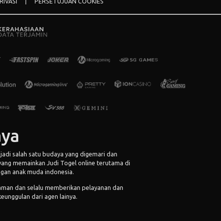
RIVASI
|
PERSETUJUAN COOKIES
EESE
Rise of Ymir
aya
jadi salah satu budaya yang digemari dan
 yang memainkan Judi Togel online terutama di
ngan anak muda indonesia.
sion
Fire my Laser
laman dan selalu memberikan pelayanan dan
eunggulan dari agen lainya.