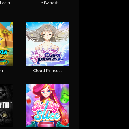
 or a
Le Bandit
oh
Cloud Princess