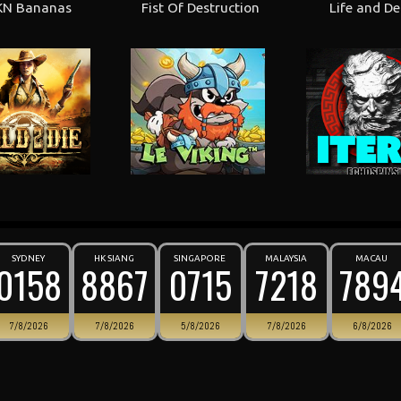
KN Bananas
Fist Of Destruction
Life and D
 Wild 2 Die
Le Viking
ITERO
SYDNEY
HK SIANG
SINGAPORE
MALAYSIA
MACAU
0158
8867
0715
7218
789
7/8/2026
7/8/2026
5/8/2026
7/8/2026
6/8/2026
Evil Eyes
Chaos Crew 2
Chaos Cr