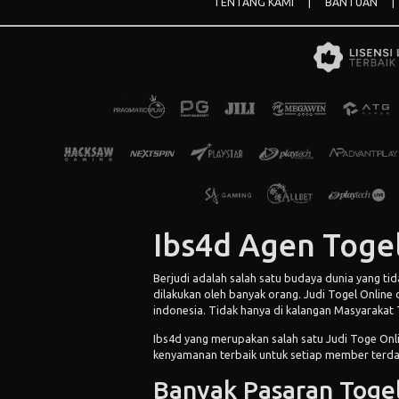
TENTANG KAMI
|
BANTUAN
|
Dragon's Domain
Do
Ibs4d Agen Toge
Berjudi adalah salah satu budaya dunia yang ti
dilakukan oleh banyak orang. Judi Togel Online
indonesia. Tidak hanya di kalangan Masyarakat
Wings of Horus
Sn
Ibs4d yang merupakan salah satu Judi Toge Onl
kenyamanan terbaik untuk setiap member terdaft
Banyak Pasaran Toge