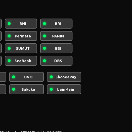
BNI
BRI
Permata
PANIN
ngs
SUMUT
BSI
Orb of Destiny
SeaBank
DBS
OVO
ShopeePay
Sakuku
Lain-lain
ab
Tai the Toadc