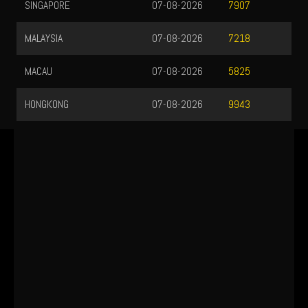
SINGAPORE
07-08-2026
7907
MALAYSIA
07-08-2026
7218
MACAU
07-08-2026
5825
HONGKONG
07-08-2026
9943