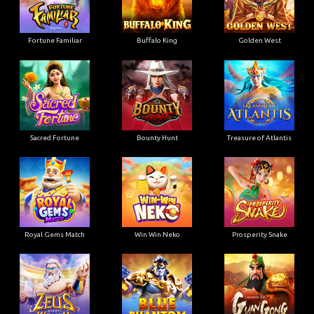
Fortune Familiar
Buffalo King
Golden West
Sacred Fortune
Bounty Hunt
Treasure of Atlantis
Royal Gems Match
Win Win Neko
Prosperity Snake