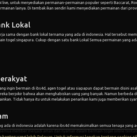
IDN live, untuk menyediakan permainan-permainan populer seperti Baccarat, Ro
permainan lainya. Di tembak ikan sendiri kami menyediakan permainan dari pro
nk Lokal
ja sama dengan bank lokal ternama yang ada di indonesia. Hal tersebut mem
n togel singapura. Cukup dengan satu bank Lokal Semua permainan yang ada 
Merakyat
g ingin bermain di ibs4d, agen togel atau siapapun dapat bermain disini asal
 mereka berpikir bahwa akan menghabiskan uang yang banyak. Namun berbeda 
nkan. Tidak hanya itu untuk melakukan penarikan kami juga memberikan syarat
jam
ang ada di indonesia adalah karena ibs4d memaksimalkan semua tenaga yang 
semua member menjadi aman dan nyaman dalam bermain togel online tentun
at yang tersedia.