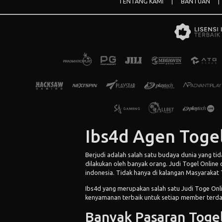
TENTANG KAMI
|
BANTUAN
|
Pirate Treasure Hunt
Fi
Rush Hour Gold
Jum
Ibs4d Agen Toge
Berjudi adalah salah satu budaya dunia yang ti
dilakukan oleh banyak orang. Judi Togel Online
indonesia. Tidak hanya di kalangan Masyarakat
Ibs4d yang merupakan salah satu Judi Toge Onl
kenyamanan terbaik untuk setiap member terdaft
Banyak Pasaran Toge