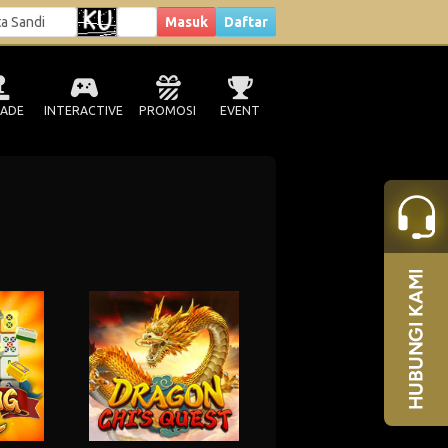
IN DI SEMUA GAME IBS4D
SELAMAT DATANG DI SITUS IBS4D SITUS TER
Masuk
Daftar
ADE
INTERACTIVE
PROMOSI
EVENT