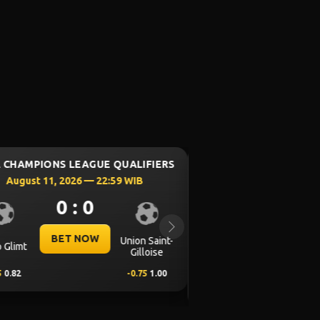
e
Zeustrike Xmas
cules
Wheel of Gems
OTBALL F24 ELITE CLUB FRIENDLY
August 7, 2026 — 06:45 WIB
0 : 0
Next
BET NOW
e-
e-
hester
Manchester
ity
United
5
0.63
-0.75
-0.87
Fantastic Beast