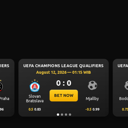
g Net Bass
Genie Mystery
Zeustrik
DJ FEVER
Leprechaun’s Fortune
Mace of Her
NAL
E-FOOTBALL F24 INTERNATIONAL
E-FO
FRIENDLY
August 7, 2026 — 06:15 WIB
0 : 0
Manc
BET NOW
tugal
e-Germany
e-Denmark
C
0.7
.70
0.00
0.00
0.00
0.00
finity Ocean
Jewel Mastermind
PUBG2