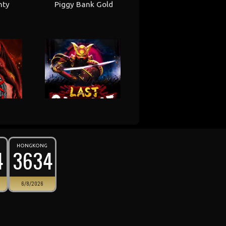
nty
Piggy Bank Gold
al
Last Samurai
HONGKONG
4
3634
6/8/2026