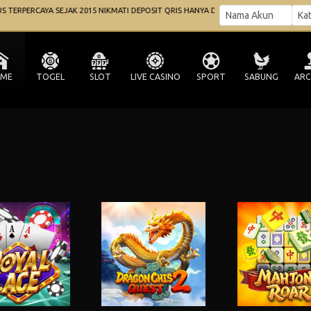
ERCAYA SEJAK 2015 NIKMATI DEPOSIT QRIS HANYA DENGAN 5.000 SUDAH BISA BERMA
ME
TOGEL
SLOT
LIVE CASINO
SPORT
SABUNG
ARC