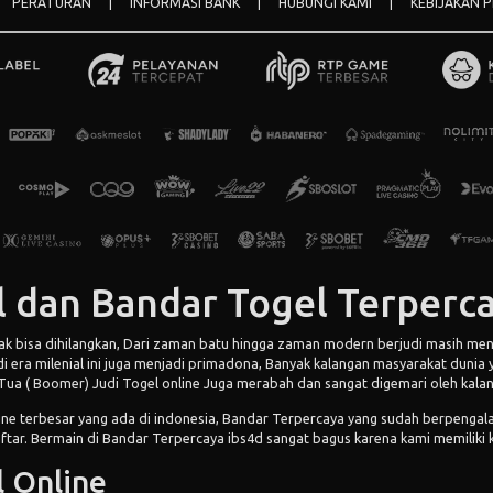
PERATURAN
|
INFORMASI BANK
|
HUBUNGI KAMI
|
KEBIJAKAN P
ghting Bull
Cat & Mouse
Aztec: Bonus 
Xmas
anji Bonanza
Starry Adventure
Phantom Mult
l dan Bandar Togel Terperc
dak bisa dihilangkan, Dari zaman batu hingga zaman modern berjudi masih men
 di era milenial ini juga menjadi primadona, Banyak kalangan masyarakat dunia
 Tua ( Boomer) Judi Togel online Juga merabah dan sangat digemari oleh kala
ine terbesar yang ada di indonesia, Bandar Terpercaya yang sudah berpenga
ar. Bermain di Bandar Terpercaya ibs4d sangat bagus karena kami memiliki k
l Online