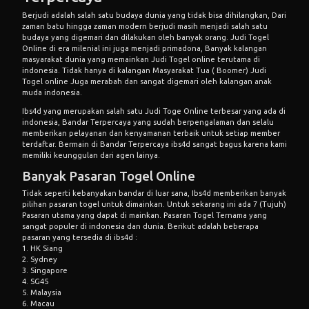
Berjudi adalah salah satu budaya dunia yang tidak bisa dihilangkan, Dari
zaman batu hingga zaman modern berjudi masih menjadi salah satu
budaya yang digemari dan dilakukan oleh banyak orang. Judi Togel
Online di era milenial ini juga menjadi primadona, Banyak kalangan
masyarakat dunia yang memainkan Judi Togel online terutama di
indonesia. Tidak hanya di kalangan Masyarakat Tua ( Boomer) Judi
Togel online Juga merabah dan sangat digemari oleh kalangan anak
muda indonesia.
Ibs4d yang merupakan salah satu Judi Toge Online terbesar yang ada di
indonesia, Bandar Terpercaya yang sudah berpengalaman dan selalu
memberikan pelayanan dan kenyamanan terbaik untuk setiap member
terdaftar. Bermain di Bandar Terpercaya ibs4d sangat bagus karena kami
memiliki keunggulan dari agen lainya.
Banyak Pasaran Togel Online
Tidak seperti kebanyakan bandar di luar sana, Ibs4d memberikan banyak
pilihan pasaran togel untuk dimainkan. Untuk sekarang ini ada 7 (Tujuh)
Pasaran utama yang dapat di mainkan. Pasaran Togel Ternama yang
sangat populer di indonesia dan dunia. Berikut adalah beberapa
pasaran yang tersedia di ibs4d :
1. HK Siang
2. Sydney
3. Singapore
4. SG45
5. Malaysia
6. Macau