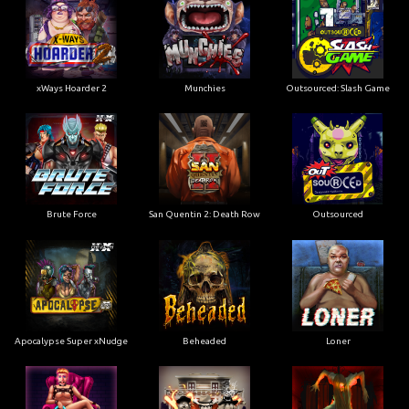
xWays Hoarder 2
Munchies
Outsourced: Slash Game
Brute Force
San Quentin 2: Death Row
Outsourced
Apocalypse Super xNudge
Beheaded
Loner