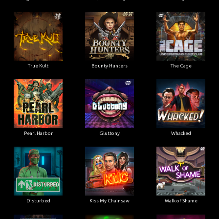
True Kult
Bounty Hunters
The Cage
Pearl Harbor
Gluttony
Whacked
Disturbed
Kiss My Chainsaw
Walk of Shame