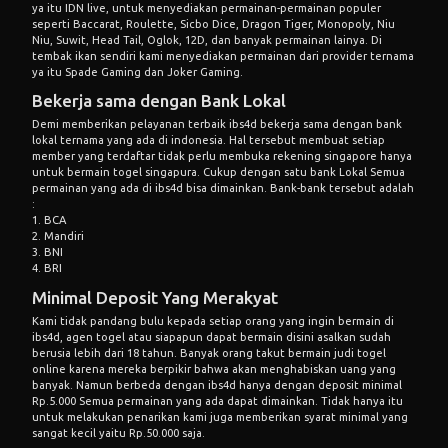
ya itu IDN live, untuk menyediakan permainan-permainan populer
seperti Baccarat, Roulette, Sicbo Dice, Dragon Tiger, Monopoly, Niu
Niu, Suwit, Head Tail, Oglok, 12D, dan banyak permainan lainya. Di
tembak ikan sendiri kami menyediakan permainan dari provider ternama
ya itu Spade Gaming dan Joker Gaming.
Bekerja sama dengan Bank Lokal
Demi memberikan pelayanan terbaik ibs4d bekerja sama dengan bank
lokal ternama yang ada di indonesia. Hal tersebut membuat setiap
member yang terdaftar tidak perlu membuka rekening singapore hanya
untuk bermain togel singapura. Cukup dengan satu bank Lokal Semua
permainan yang ada di ibs4d bisa dimainkan. Bank-bank tersebut adalah
:
1. BCA
2. Mandiri
3. BNI
4. BRI
Minimal Deposit Yang Merakyat
Kami tidak pandang bulu kepada setiap orang yang ingin bermain di
ibs4d, agen togel atau siapapun dapat bermain disini asalkan sudah
berusia lebih dari 18 tahun. Banyak orang takut bermain judi togel
online karena mereka berpikir bahwa akan menghabiskan uang yang
banyak. Namun berbeda dengan ibs4d hanya dengan deposit minimal
Rp.5.000 Semua permainan yang ada dapat dimainkan. Tidak hanya itu
untuk melakukan penarikan kami juga memberikan syarat minimal yang
sangat kecil yaitu Rp.50.000 saja.