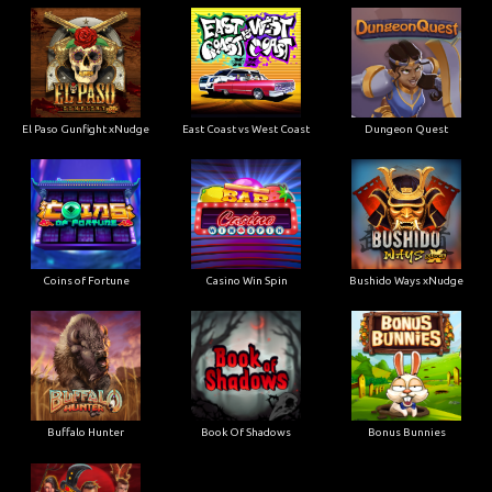
El Paso Gunfight xNudge
East Coast vs West Coast
Dungeon Quest
Coins of Fortune
Casino Win Spin
Bushido Ways xNudge
Buffalo Hunter
Book Of Shadows
Bonus Bunnies