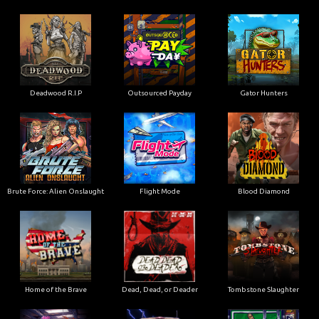
Deadwood R.I.P
Outsourced Payday
Gator Hunters
Brute Force: Alien Onslaught
Flight Mode
Blood Diamond
Home of the Brave
Dead, Dead, or Deader
Tombstone Slaughter