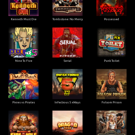
Kenneth Must Die
Tombstone: No Mercy
Possessed
Nine To Five
Serial
Punk Toilet
Pixies vs Pirates
Infectious 5 xWays
Folsom Prison