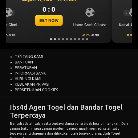
0 : 0
Previous
Next
BET NOW
se
Kairat Almaty (n)
Levski Sofia
0.00
0.82
0.00
-0.94
TENTANG KAMI
BANTUAN
PERATURAN
INFORMASI BANK
HUBUNGI KAMI
KEBIJAKAN PRIVASI
PERSETUJUAN COOKIES
Ibs4d Agen Togel dan Bandar Togel
Terpercaya
Berjudi adalah salah satu budaya dunia yang tidak bisa dihilangkan, Dari
zaman batu hingga zaman modern berjudi masih menjadi salah satu
budaya yang digemari dan dilakukan oleh banyak orang. Judi Togel