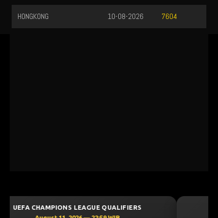
HONGKONG
10-08-2026
7604
UEFA CHAMPIONS LEAGUE QUALIFIERS
August 11, 2026 — 22:00 WIB