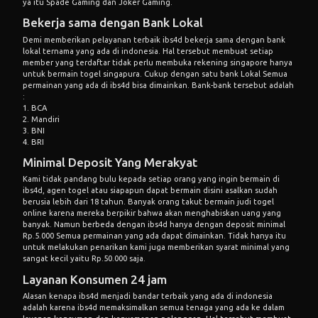
ya itu Spade Gaming dan Joker Gaming.
Bekerja sama dengan Bank Lokal
Demi memberikan pelayanan terbaik ibs4d bekerja sama dengan bank
lokal ternama yang ada di indonesia. Hal tersebut membuat setiap
member yang terdaftar tidak perlu membuka rekening singapore hanya
untuk bermain togel singapura. Cukup dengan satu bank Lokal Semua
permainan yang ada di ibs4d bisa dimainkan. Bank-bank tersebut adalah
:
1. BCA
2. Mandiri
3. BNI
4. BRI
Minimal Deposit Yang Merakyat
Kami tidak pandang bulu kepada setiap orang yang ingin bermain di
ibs4d, agen togel atau siapapun dapat bermain disini asalkan sudah
berusia lebih dari 18 tahun. Banyak orang takut bermain judi togel
online karena mereka berpikir bahwa akan menghabiskan uang yang
banyak. Namun berbeda dengan ibs4d hanya dengan deposit minimal
Rp.5.000 Semua permainan yang ada dapat dimainkan. Tidak hanya itu
untuk melakukan penarikan kami juga memberikan syarat minimal yang
sangat kecil yaitu Rp.50.000 saja.
Layanan Konsumen 24 jam
Alasan kenapa ibs4d menjadi bandar terbaik yang ada di indonesia
adalah karena ibs4d memaksimalkan semua tenaga yang ada ke dalam