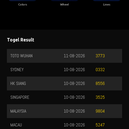
Colors
Wheel
Lines
Togel Result
TOTO WUHAN
11-08-2026
3773
SYDNEY
10-08-2026
0332
HK SIANG
10-08-2026
8556
SINGAPORE
10-08-2026
3525
MALAYSIA
10-08-2026
9804
MACAU
10-08-2026
5247