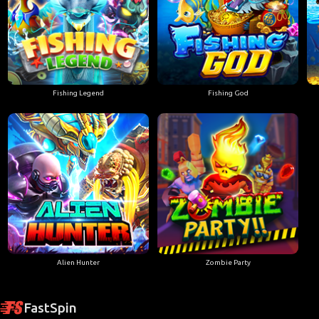
Fishing Legend
Fishing God
Alien Hunter
Zombie Party
FastSpin