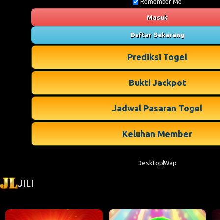
Remember Me
Masuk
Daftar Sekarang
Prediksi Togel
Bukti Jackpot
Jadwal Pasaran Togel
Keluhan Member
Desktop
Wap
JILI