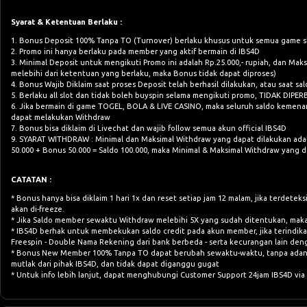
Syarat & Ketentuan Berlaku :
1. Bonus Deposit 100% Tanpa TO (Turnover) berlaku khusus untuk semua game s
2. Promo ini hanya berlaku pada member yang aktif bermain di IBS4D
3. Minimal Deposit untuk mengikuti Promo ini adalah Rp.25.000,- rupiah, dan Maks
melebihi dari ketentuan yang berlaku, maka Bonus tidak dapat diproses)
4. Bonus Wajib Diklaim saat proses Deposit telah berhasil dilakukan, atau saat s
5. Berlaku all slot dan tidak boleh buyspin selama mengikuti promo, TIDAK D
6. Jika bermain di game TOGEL, BOLA & LIVE CASINO, maka seluruh saldo kemen
dapat melakukan Withdraw
7. Bonus bisa diklaim di Livechat dan wajib follow semua akun official IBS4D
9. SYARAT WITHDRAW : Minimal dan Maksimal Withdraw yang dapat dilakukan ada
50.000 + Bonus 50.000 = Saldo 100.000, maka Minimal & Maksimal Withdraw yang d
CATATAN :
* Bonus hanya bisa diklaim 1 hari 1x dan reset setiap jam 12 malam, jika terdetek
akan di-freeze.
* Jika Saldo member sewaktu Withdraw melebihi 5X yang sudah ditentukan, mak
* IBS4D berhak untuk membekukan saldo credit pada akun member, jika terindik
Freespin - Double Nama Rekening dari bank berbeda - serta kecurangan lain den
* Bonus New Member 100% Tanpa TO dapat berubah sewaktu-waktu, tanpa adanya
mutlak dari pihak IBS4D, dan tidak dapat diganggu gugat
* Untuk info lebih lanjut, dapat menghubungi Customer Support 24jam IBS4D vi