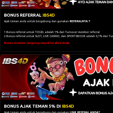
BONUS REFERRAL
IBS4D
Ajak teman anda untuk bergabung dan gunakan
REFERALNYA !!
1.Bonus referral untuk TOGEL adalah 1% dari Turnover member referral.
2.Bonus referral untuk SLOT, LIVE CASINO, dan SPORTSBOOK adalah 0,1% dari Tur
Bonus otomatis langsung masuk ke akun Anda.
BONUS AJAK TEMAN 5% DI
IBS4D
Ajak teman anda untuk bergabung dan gunakan
LINK REFERAL ANDA!!