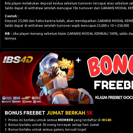
Bila player melakukan deposit kedua sebelum turnover tercapai atau sebelum sal
Saldo dapat di withdraw setelah mencapai 10x turnover dari GARANSI MODAL KE
Contoh :
Deposit 25,000 dan habis karena kalah, akan mendapatkan GARANSI MODAL KEMB
Saldo dapat di withdraw setelah turnover wajib mencapai 25,000 x 10 = 250,000
NB :
Jika player menang sebelum klaim GARANSI MODAL KEMBALI 100%, saldo dap
lainnya.
BONUS FREEBET
JUMAT BERKAH
5K
1. Promo ini berlaku untuk semua
MEMBER
yang terdaftar di
IBS4D
.
2. Bonus berlaku untuk 50 orang tercepat setiap hari Jumat.
3. Bonus berlaku untuk semua games, kecuali togel.