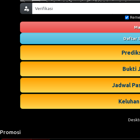
Reme
Ma
Daftar 
Predik
Bukti 
Jadwal Pa
Keluha
Deskt
Promosi