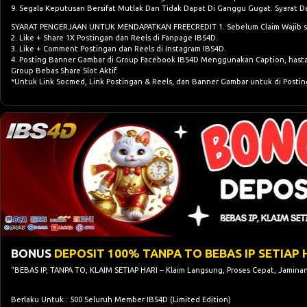
9. Segala Keputusan Bersifat Mutlak Dan Tidak Dapat Di Ganggu Gugat. Syarat 
SYARAT PENGERJAAN UNTUK MENDAPATKAN FREECREDIT 1. Sebelum Claim Wajib sud
2. Like + Share 1X Postingan dan Reels di Fanpage IBS4D.
3. Like + Comment Postingan dan Reels di Instagram IBS4D.
4. Posting Banner Gambar di Group Facebook IBS4D Menggunakan Caption, hasta
Group Bebas Share Slot Aktif.
*Untuk Link Socmed, Link Postingan & Reels, dan Banner Gambar untuk di Posting 
BONUS
DEPOSIT 100% TANPA TO BEBAS IP SETIAP 
“BEBAS IP, TANPA TO, KLAIM SETIAP HARI -- Klaim Langsung, Proses Cepat, Jamina
Berlaku Untuk : 500 Seluruh Member IBS4D (Limited Edition)