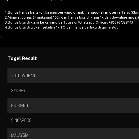
1.Bonus hanya berlaku jika member yang di ajak menggunakan user refferal (Klai
2.Minimal bonus 5k maksimal 100k dan hanya bisa di klaim 1x dari downline anda. (
3.Bonus bisa di klaim ke cs yang bertugas di Whatsapp Official +855967328443
4.Bonus bisa di wdkan setelah 1x TO dan hanya berlaku di game slot
Togel Result
TOTO WUHAN
SYDNEY
HK SIANG
SINGAPORE
MALAYSIA