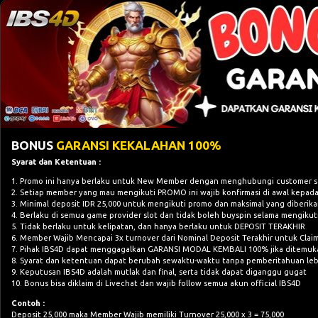
BONUS
GARANSI KEKALAHAN 100%
Syarat dan Ketentuan :
1. Promo ini hanya berlaku untuk New Member dengan menghubungi customer s
2. Setiap member yang mau mengikuti PROMO ini wajib konfirmasi di awal kepad
3. Minimal deposit IDR 25,000 untuk mengikuti promo dan maksimal yang diberika
4. Berlaku di semua game provider slot dan tidak boleh buyspin selama mengikut
5. Tidak berlaku untuk kelipatan, dan hanya berlaku untuk DEPOSIT TERAKHIR
6. Member Wajib Mencapai 3x turnover dari Nominal Deposit Terakhir untuk C
7. Pihak IBS4D dapat menggagalkan GARANSI MODAL KEMBALI 100% jika ditemuka
8. Syarat dan ketentuan dapat berubah sewaktu-waktu tanpa pemberitahuan leb
9. Keputusan IBS4D adalah mutlak dan final, serta tidak dapat diganggu gugat
10. Bonus bisa diklaim di Livechat dan wajib follow semua akun official IBS4D
Contoh :
Deposit 25,000 maka Member Wajib memiliki Turnover 25,000 x 3 = 75,000