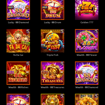
Lucky - 88 Diamond
Lucky - 88 Drum
Golden 777
Fa Da Cai
Triple Fish
Wealth - 88 Flower
Wealth - 88 Riches
Wealth - 88 Treasures
Wealth - 88 Diamond