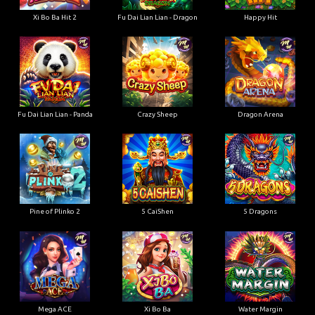
Xi Bo Ba Hit 2
Fu Dai Lian Lian - Dragon
Happy Hit
Fu Dai Lian Lian - Panda
Crazy Sheep
Dragon Arena
Pine of Plinko 2
5 CaiShen
5 Dragons
Mega ACE
Xi Bo Ba
Water Margin