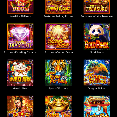
Wealth - 88 Drum
Fortune - Rolling Riches
Fortune - Infinite Treasure
Fortune - Dazzling Diamond
Fortune - Golden Drum
Gold Panda
Maneki Neko
Eyes of Fortune
Dragon Riches