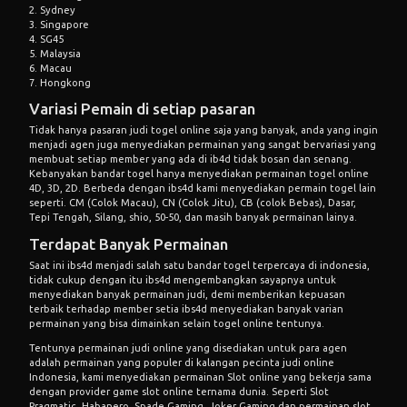
2. Sydney
3. Singapore
4. SG45
5. Malaysia
6. Macau
7. Hongkong
Variasi Pemain di setiap pasaran
Tidak hanya pasaran judi togel online saja yang banyak, anda yang ingin
menjadi agen juga menyediakan permainan yang sangat bervariasi yang
membuat setiap member yang ada di ib4d tidak bosan dan senang.
Kebanyakan bandar togel hanya menyediakan permainan togel online
4D, 3D, 2D. Berbeda dengan ibs4d kami menyediakan permain togel lain
seperti. CM (Colok Macau), CN (Colok Jitu), CB (colok Bebas), Dasar,
Tepi Tengah, Silang, shio, 50-50, dan masih banyak permainan lainya.
Terdapat Banyak Permainan
Saat ini ibs4d menjadi salah satu bandar togel terpercaya di indonesia,
tidak cukup dengan itu ibs4d mengembangkan sayapnya untuk
menyediakan banyak permainan judi, demi memberikan kepuasan
terbaik terhadap member setia ibs4d menyediakan banyak varian
permainan yang bisa dimainkan selain togel online tentunya.
Tentunya permainan judi online yang disediakan untuk para agen
adalah permainan yang populer di kalangan pecinta judi online
Indonesia, kami menyediakan permainan Slot online yang bekerja sama
dengan provider game slot online ternama dunia. Seperti Slot
Pragmatic, Habanero, Spade Gaming, Joker Gaming dan permainan slot