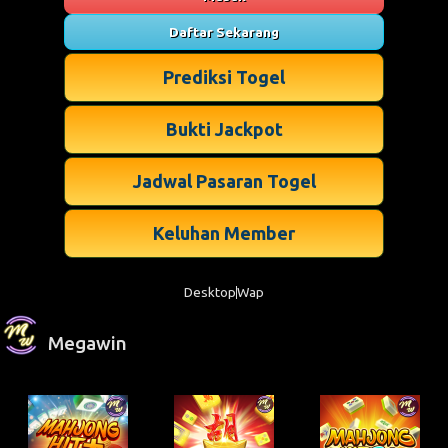
Daftar Sekarang
Prediksi Togel
Bukti Jackpot
Jadwal Pasaran Togel
Keluhan Member
Desktop
Wap
Megawin