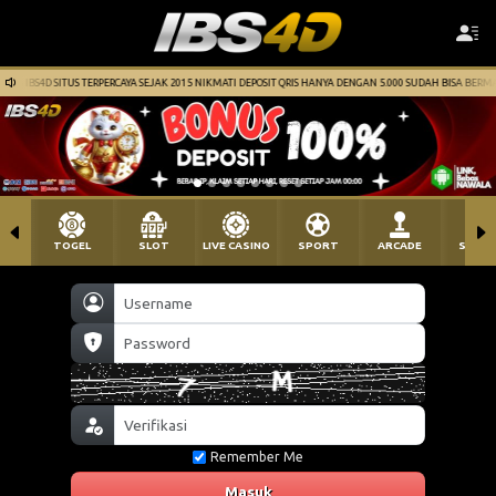
4D SITUS TERPERCAYA SEJAK 2015 NIKMATI DEPOSIT QRIS HANYA DENGAN 5.000 SUDAH BISA BERMAIN DI S
TOGEL
SLOT
LIVE CASINO
SPORT
ARCADE
SABU
Remember Me
Masuk