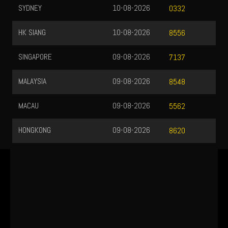
SYDNEY
10-08-2026
0332
HK SIANG
10-08-2026
8556
SINGAPORE
09-08-2026
7137
MALAYSIA
09-08-2026
8548
MACAU
09-08-2026
5562
HONGKONG
09-08-2026
8620