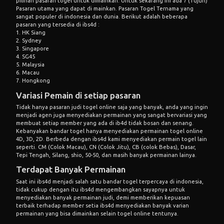
pilihan pasaran togel untuk dimainkan. Untuk sekarang ini ada 7 (Tujuh)
Pasaran utama yang dapat di mainkan. Pasaran Togel Ternama yang
sangat populer di indonesia dan dunia. Berikut adalah beberapa
pasaran yang tersedia di ibs4d :
1. HK Siang
2. Sydney
3. Singapore
4. SG45
5. Malaysia
6. Macau
7. Hongkong
Variasi Pemain di setiap pasaran
Tidak hanya pasaran judi togel online saja yang banyak, anda yang ingin
menjadi agen juga menyediakan permainan yang sangat bervariasi yang
membuat setiap member yang ada di ib4d tidak bosan dan senang.
Kebanyakan bandar togel hanya menyediakan permainan togel online
4D, 3D, 2D. Berbeda dengan ibs4d kami menyediakan permain togel lain
seperti. CM (Colok Macau), CN (Colok Jitu), CB (colok Bebas), Dasar,
Tepi Tengah, Silang, shio, 50-50, dan masih banyak permainan lainya.
Terdapat Banyak Permainan
Saat ini ibs4d menjadi salah satu bandar togel terpercaya di indonesia,
tidak cukup dengan itu ibs4d mengembangkan sayapnya untuk
menyediakan banyak permainan judi, demi memberikan kepuasan
terbaik terhadap member setia ibs4d menyediakan banyak varian
permainan yang bisa dimainkan selain togel online tentunya.