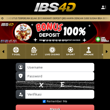
BS4D SITUS TERPERCAYA SEJAK 2015 NIKMATI DEPOSIT QRIS HANYA DENGAN 5.000 SUDAH BISA BERMAIN D
TOGEL
SLOT
LIVE CASINO
SPORT
ARCADE
SABU
Remember Me
Masuk