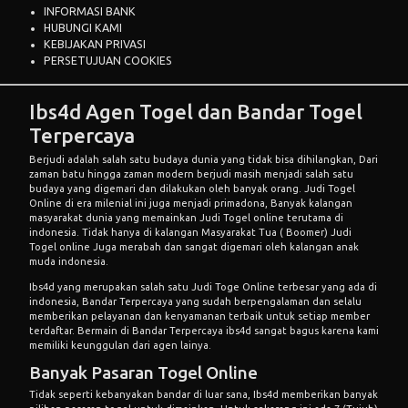
INFORMASI BANK
HUBUNGI KAMI
KEBIJAKAN PRIVASI
PERSETUJUAN COOKIES
Ibs4d Agen Togel dan Bandar Togel
Terpercaya
Berjudi adalah salah satu budaya dunia yang tidak bisa dihilangkan, Dari
zaman batu hingga zaman modern berjudi masih menjadi salah satu
budaya yang digemari dan dilakukan oleh banyak orang. Judi Togel
Online di era milenial ini juga menjadi primadona, Banyak kalangan
masyarakat dunia yang memainkan Judi Togel online terutama di
indonesia. Tidak hanya di kalangan Masyarakat Tua ( Boomer) Judi
Togel online Juga merabah dan sangat digemari oleh kalangan anak
muda indonesia.
Ibs4d yang merupakan salah satu Judi Toge Online terbesar yang ada di
indonesia, Bandar Terpercaya yang sudah berpengalaman dan selalu
memberikan pelayanan dan kenyamanan terbaik untuk setiap member
terdaftar. Bermain di Bandar Terpercaya ibs4d sangat bagus karena kami
memiliki keunggulan dari agen lainya.
Banyak Pasaran Togel Online
Tidak seperti kebanyakan bandar di luar sana, Ibs4d memberikan banyak